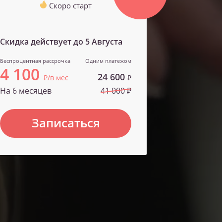
Скоро старт
Скидка действует до
5 Августа
Беспроцентная рассрочка
Одним платежом
4 100
24 600
₽/в мес
₽
На 6 месяцев
41 000 ₽
Записаться