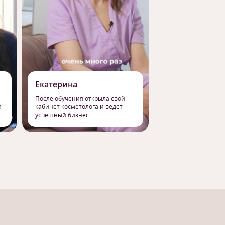
Екатерина
Роман
После обучения открыла свой
Сменил работу на 
а
кабинет косметолога и ведет
профессию массаж
успешный бизнес
свое призвание