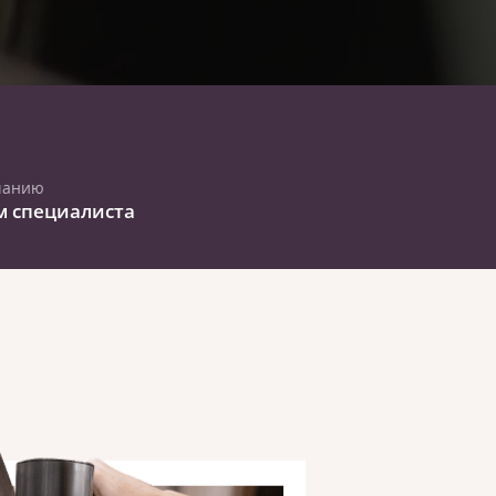
чанию
м специалиста