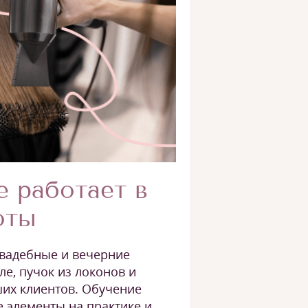
е работает в
оты
свадебные и вечерние
ле, пучок из локонов и
ших клиентов. Обучение
е элементы на практике и