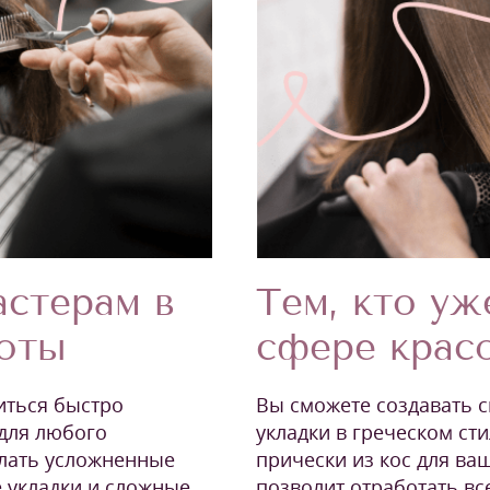
Тем, кто уж
стерам в
сфере крас
соты
Вы сможете создавать 
читься быстро
укладки в греческом сти
 для любого
прически из кос для ва
елать усложненные
позволит отработать вс
 укладки и сложные