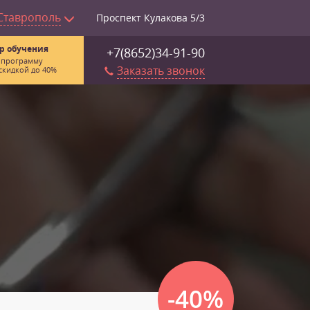
Ставрополь
Проспект Кулакова 5/3
р обучения
+7(8652)34-91-90
 программу
Заказать звонок
скидкой до 40%
-40%