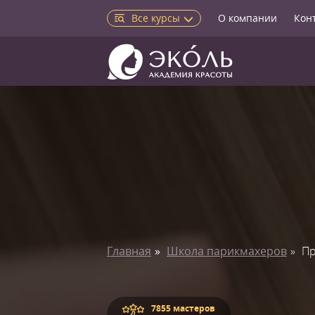
Все курсы
О компании
Кон
Главная
Школа парикмахеров
Пр
7855 мастеров