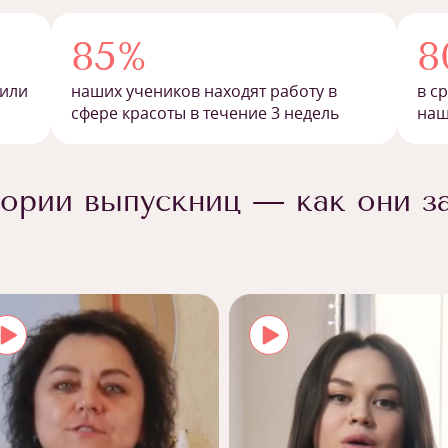
85%
8
 или
наших учеников находят работу в
в с
сфере красоты в течение 3 недель
наш
ории выпускниц — как они з