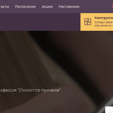
такты
Расписание
Акции
Наставники
Конструкто
Собери свою
обучения со 
офессия "Стилист по прическе"