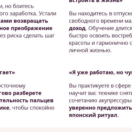
встроить в жизнь»
и, но боитесь
го заработка. Устали
Вы находитесь в отпуск
ками возвращать
свободного времени ма
ьное преображение
доход
. Обучение длится
без риска сделать шаг
быстро освоить востре
красоты и гармонично 
личной жизнью.
угает»
«Я уже работаю, но ч
осточному
Вы практикуете в сфере 
ово разберете
научит вас технике сня
тельность пальцев
сочетанию акупрессуры
тике
, чтобы спокойно
уверенно предложить
японский ритуал.