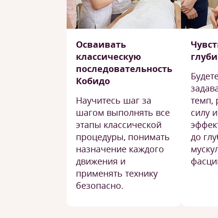
Осваивать
Чувст
классическую
глуби
последовательность
Будет
Кобидо
задав
Научитесь шаг за
темп,
шагом выполнять все
силу 
этапы классической
эффек
процедуры, понимать
до гл
назначение каждого
муску
движения и
фасци
применять технику
безопасно.