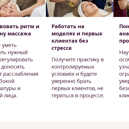
вовать ритм и
Работать на
По
ну массажа
моделях и первых
ан
клиентах без
пр
е уметь
стресса
ать нужный
Нау
 регулировать
Получите практику в
осо
и доносить
контролируемых
узн
т расслабления
условиях и будете
огр
убокой
уверенно брать
уве
латуры и
первых клиентов, не
без
й лица.
теряться в процессе.
кли