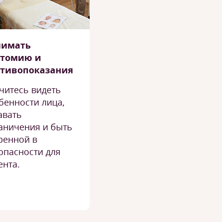
нимать
атомию и
отивопоказания
читесь видеть
бенности лица,
авать
аничения и быть
ренной в
опасности для
ента.