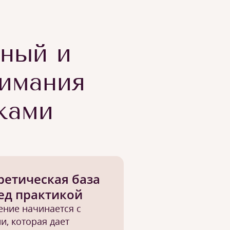
тный и
имания
ками
ретическая база
ед практикой
ение начинается с
и, которая дает