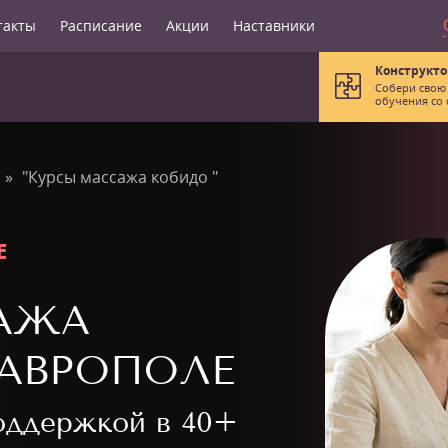
такты
Расписание
Акции
Наставники
Конструкто
Собери свою
обучения со 
"Курсы массажа кобидо "
Е
АЖА
ТАВРОПОЛЕ
поддержкой в
40+