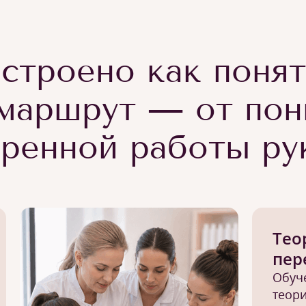
строено как поня
маршрут — от пон
еренной работы ру
Тео
пер
Обуч
теори