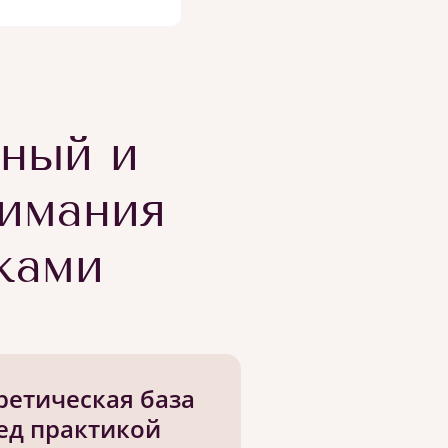
тный и
имания
ками
ретическая база
ед практикой