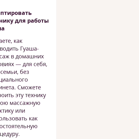
птировать
нику для работы
ма
аете, как
водить Гуаша-
саж в домашних
овиях — для себя,
 семьи, без
циального
инета. Сможете
роить эту технику
вою массажную
ктику или
ользовать как
остоятельную
цедуру.