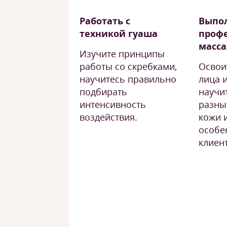
Работать с
Выпо
техникой гуаша
проф
масс
Изучите принципы
работы со скребками,
Освои
научитесь правильно
лица и
подбирать
научи
интенсивность
разны
воздействия.
кожи 
особе
клиен