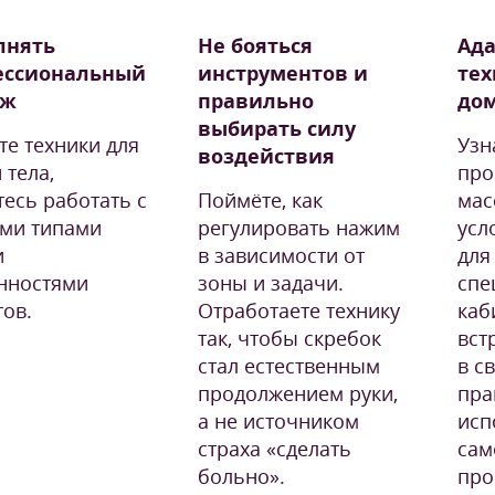
лнять
Не бояться
Ада
ессиональный
инструментов и
тех
аж
правильно
до
выбирать силу
те техники для
Узн
воздействия
 тела,
про
тесь работать с
Поймёте, как
мас
ми типами
регулировать нажим
усл
и
в зависимости от
для
нностями
зоны и задачи.
спе
тов.
Отработаете технику
каб
так, чтобы скребок
вст
стал естественным
в с
продолжением руки,
пра
а не источником
исп
страха «сделать
сам
больно».
про