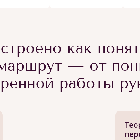
строено как поня
маршрут — от пон
еренной работы ру
Тео
пер