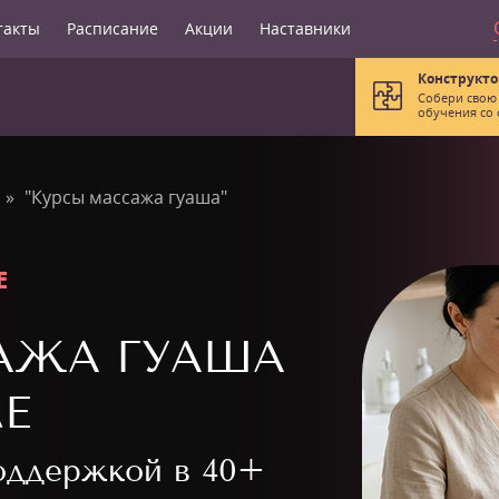
такты
Расписание
Акции
Наставники
Конструкто
Собери свою
обучения со 
"Курсы массажа гуаша"
Е
АЖА ГУАША
Е
поддержкой в
40+