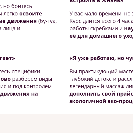
встроить в жизнь»
, но боитесь
ы легко
освоите
У вас мало времени, но
ые движения
(бу-гуа,
Курс длится всего 4 час
а лица и
работы скребками и
на
её для домашнего ухо
угает»
«Я уже работаю, но ч
тесь специфики
Вы практикующий масте
гово
разберем виды
глубокий детокс и расс
ния и под контролем
легендарный массаж ли
 движения на
дополнить свой прайс
экологичной эко-проц