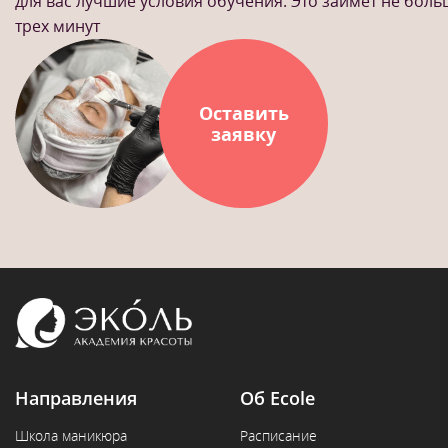
для вас лучшие условия обучения. Это займет не бол
трех минут
Оставить
заявку
Направления
Об Ecole
Школа маникюра
Расписание