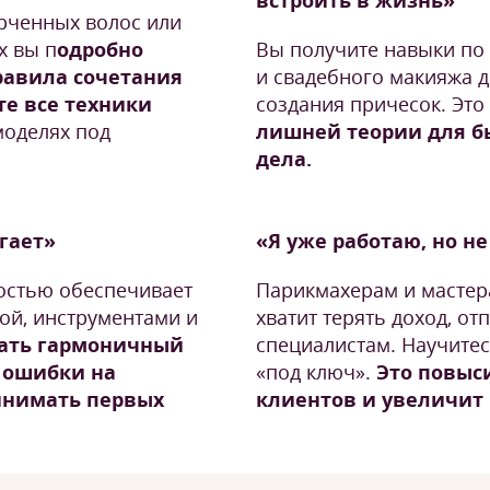
встроить в жизнь»
орченных волос или
х вы п
одробно
Вы получите навыки по 
равила сочетания
и свадебного макияжа 
те все техники
создания причесок. Это
моделях под
лишней теории для б
дела.
угает»
«Я уже работаю, но н
остью обеспечивает
Парикмахерам и мастер
ой, инструментами и
хватит терять доход, от
рать гармоничный
специалистам. Научитес
е ошибки на
«под ключ».
Это повыси
инимать первых
клиентов и увеличит 