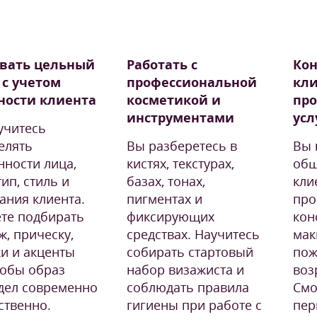
вать цельный
Работать с
Кон
 с учетом
профессиональной
кли
ности клиента
косметикой и
про
инструментами
усл
учитесь
елять
Вы разберетесь в
Вы 
нности лица,
кистях, текстурах,
общ
ип, стиль и
базах, тонах,
кли
ания клиента.
пигментах и
про
те подбирать
фиксирующих
кон
ж, прическу,
средствах. Научитесь
мак
ки и акценты
собирать стартовый
пож
тобы образ
набор визажиста и
воз
дел современно
соблюдать правила
Смо
ственно.
гигиены при работе с
пер