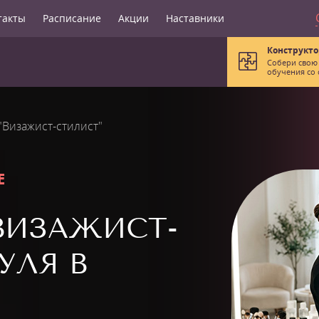
такты
Расписание
Акции
Наставники
Конструкто
Собери свою
обучения со 
"Визажист-стилист"
Е
ВИЗАЖИСТ-
УЛЯ В