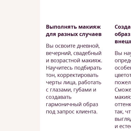
Выполнять макияж
Созда
для разных случаев
образ
внеш
Вы освоите дневной,
вечерний, свадебный
Вы на
и возрастной макияж.
опред
Научитесь подбирать
особе
тон, корректировать
цветот
черты лица, работать
пожел
с глазами, губами и
Сможе
создавать
макия
гармоничный образ
оттен
под запрос клиента.
так, ч
выгля
и есте