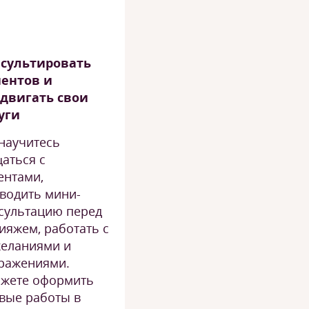
сультировать
ентов и
двигать свои
уги
научитесь
аться с
ентами,
водить мини-
сультацию перед
ияжем, работать с
еланиями и
ражениями.
жете оформить
вые работы в