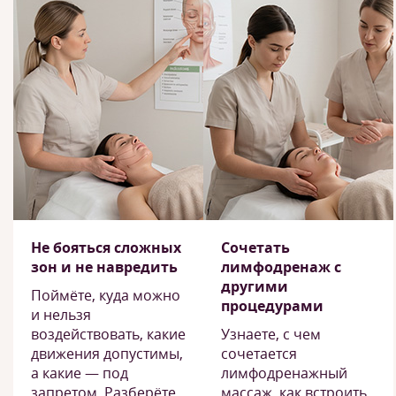
Не бояться сложных
Сочетать
зон и не навредить
лимфодренаж с
другими
Поймёте, куда можно
процедурами
и нельзя
воздействовать, какие
Узнаете, с чем
движения допустимы,
сочетается
а какие — под
лимфодренажный
запретом. Разберёте
массаж, как встроить