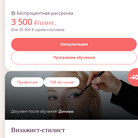
Беспроцентная рассрочка
3 500
₽/в мес.
Или 30 900 ₽ одним платежом
Консультация
Программа обучения
-4
Профессия
108 ак.часов
Документ после обучения:
Диплом
Визажист-стилист