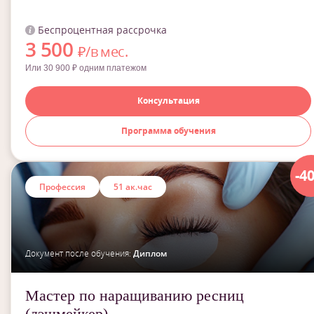
Беспроцентная рассрочка
3 500
₽/в мес.
Или 30 900 ₽ одним платежом
Консультация
Программа обучения
-4
Профессия
51 ак.час
Документ после обучения:
Диплом
Мастер по наращиванию ресниц
(лэшмейкер)